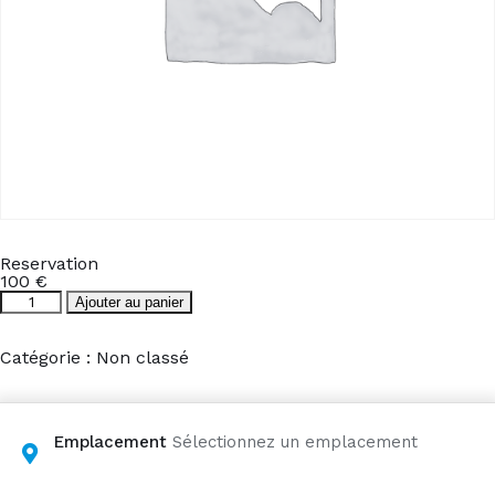
Reservation
100
€
quantité
Ajouter au panier
de
Reservation
Catégorie :
Non classé
Emplacement
Sélectionnez un emplacement