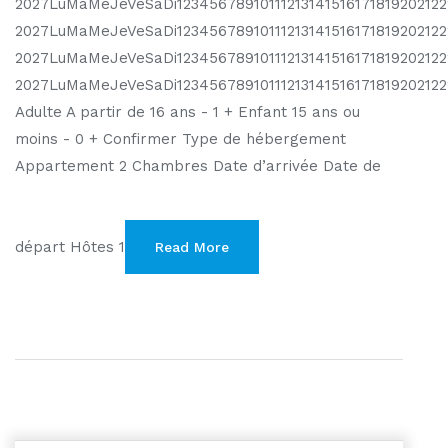
2027LuMaMeJeVeSaDi1234567891011121314151617181920212
2027LuMaMeJeVeSaDi12345678910111213141516171819202122
2027LuMaMeJeVeSaDi12345678910111213141516171819202122
2027LuMaMeJeVeSaDi1234567891011121314151617181920212
Adulte A partir de 16 ans - 1 + Enfant 15 ans ou
moins - 0 + Confirmer Type de hébergement
Appartement 2 Chambres Date d’arrivée Date de
départ Hôtes 1
Read More