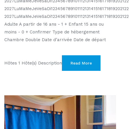
2027LuMaMeJeVeSaDi12345678910111213141516171819202122
2027LuMaMeJeVeSaDi12345678910111213141516171819202122
2027LuMaMeJeVeSaDi1234567891011121314151617181920212
Adulte A partir de 16 ans - 1 + Enfant 15 ans ou
moins - 0 + Confirmer Type de hébergement
Chambre Double Date d’arrivée Date de départ
Hôtes 1 Hôte(s) Description
Read More